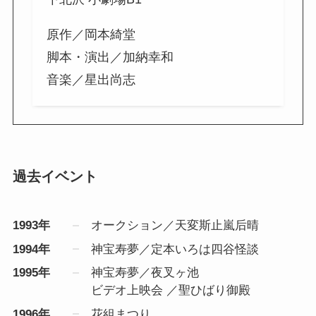
原作／岡本綺堂
脚本・演出／加納幸和
音楽／星出尚志
過去イベント
1993年
オークション／天変斯止嵐后晴
1994年
神宝寿夢／定本いろは四谷怪談
1995年
神宝寿夢／夜叉ヶ池
ビデオ上映会 ／聖ひばり御殿
1996年
花組まつり