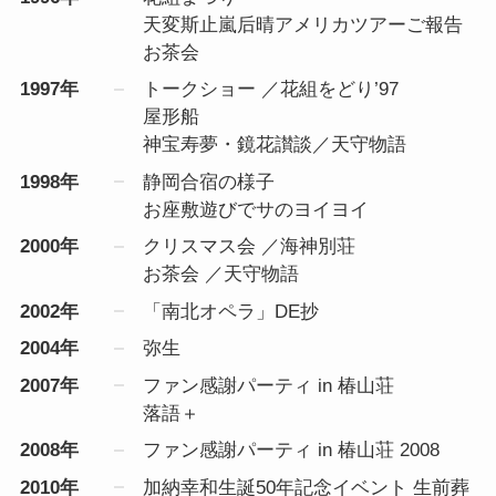
天変斯止嵐后晴アメリカツアーご報告
お茶会
1997年
トークショー ／花組をどり’97
屋形船
神宝寿夢・鏡花讃談／天守物語
1998年
静岡合宿の様子
お座敷遊びでサのヨイヨイ
2000年
クリスマス会 ／海神別荘
お茶会 ／天守物語
2002年
「南北オペラ」DE抄
2004年
弥生
2007年
ファン感謝パーティ in 椿山荘
落語＋
2008年
ファン感謝パーティ in 椿山荘 2008
2010年
加納幸和生誕50年記念イベント 生前葬