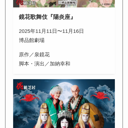
鏡花歌舞伎
『
陽炎座』
2025年11月11日〜11月16日
博品館劇場
原作／泉鏡花
脚本・演出／加納幸和