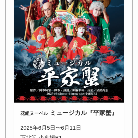
ミュージカル
『
平家蟹』
花組ヌーベル
2025年6月5日〜6月11日
下北沢 小劇場B1