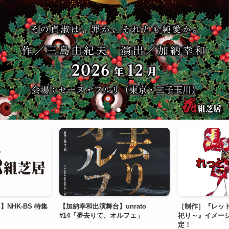
NHK-BS 特集
【加納幸和出演舞台】unrato
［制作］『レッ
」
#14「夢去りて、オルフェ」
祀り～』イメー
定！