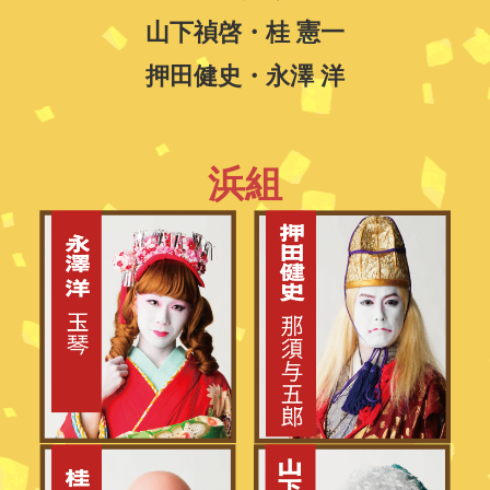
山下禎啓・桂 憲一
押田健史・永澤 洋
浜組