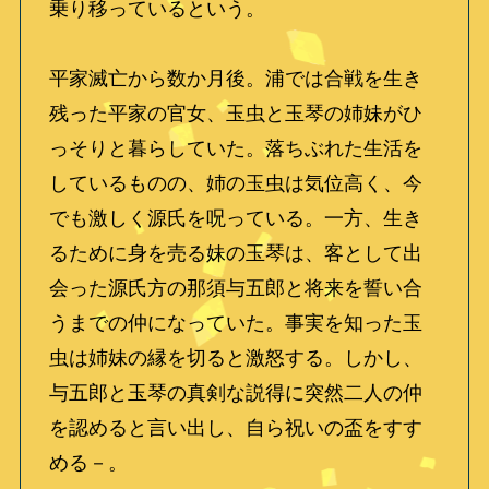
乗り移っているという。
平家滅亡から数か月後。浦では合戦を生き
残った平家の官女、玉虫と玉琴の姉妹がひ
っそりと暮らしていた。落ちぶれた生活を
しているものの、姉の玉虫は気位高く、今
でも激しく源氏を呪っている。一方、生き
るために身を売る妹の玉琴は、客として出
会った源氏方の那須与五郎と将来を誓い合
うまでの仲になっていた。事実を知った玉
虫は姉妹の縁を切ると激怒する。しかし、
与五郎と玉琴の真剣な説得に突然二人の仲
を認めると言い出し、自ら祝いの盃をすす
める－。