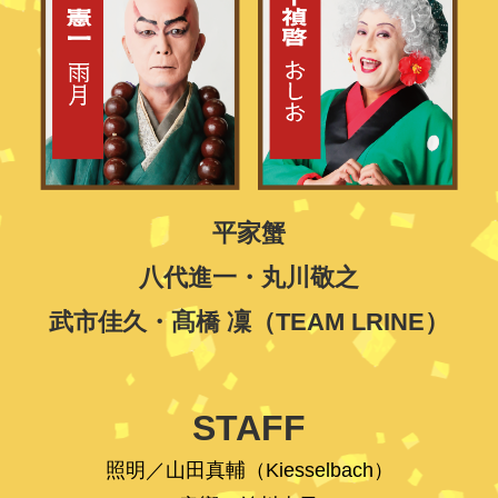
平家蟹
八代進一
・丸川敬之
武市佳久
・髙橋 凜（TEAM LRINE）
STAFF
照明／山田真輔（Kiesselbach）