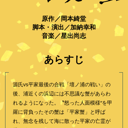
原作／岡本綺堂
脚本・演出／加納幸和
音楽／星出尚志
あらすじ
源氏vs平家最後の合戦「壇ノ浦の戦い」の
後、浦近くの浜辺には不思議な蟹があらわ
れるようになった。〝怒った人面模様″を甲
羅に背負ったその蟹は「平家蟹」と呼ば
れ、無念を残して海に散った平家の亡霊が