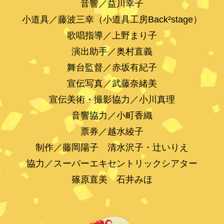
音響／益川幸子
小道具／藤波三幸（小道具工房Back²stage）
歌唱指導／上野まり子
演出助手／奥村直義
舞台監督／赤坂有紀子
宣伝写真／武藤奈緒美
宣伝美術・撮影協力／小川真理
音響協力／小町香織
票券／越水綾子
制作／藤岡陽子 清水沢子・辻いりえ
協力／スーパーエキセントリックシアター
篠原直美 石井みほ