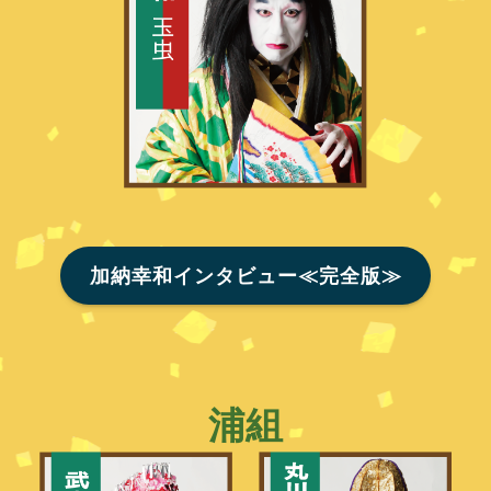
加納幸和インタビュー≪完全版≫
浦組