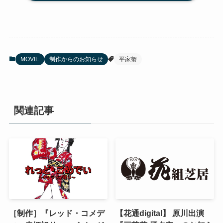
MOVIE
制作からのお知らせ
平家蟹
関連記事
［制作］『レッド・コメデ
【花通digital】 原川出演