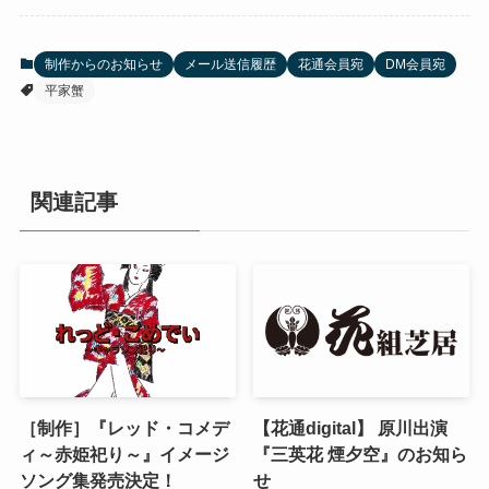
制作からのお知らせ
メール送信履歴
花通会員宛
DM会員宛
平家蟹
関連記事
［制作］『レッド・コメデ
【花通digital】 原川出演
ィ～赤姫祀り～』イメージ
『三英花 煙夕空』のお知ら
ソング集発売決定！
せ