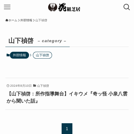
ホーム
外部情報
山下禎啓
山下禎啓
– category –
外部情報
山下禎啓
2024年8月10日
山下禎啓
【山下禎啓：所作指導舞台】イキウメ『奇ッ怪 小泉八雲
から聞いた話』
1