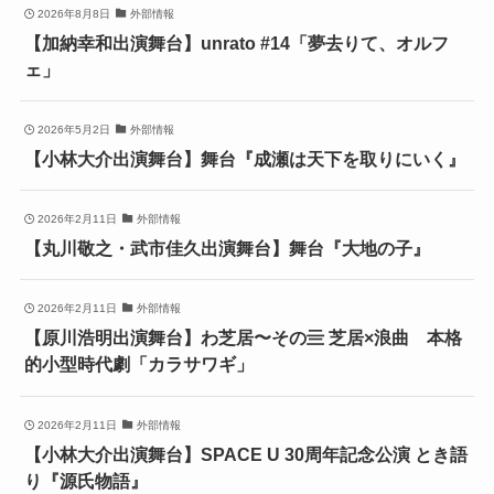
2026年8月8日
外部情報
【加納幸和出演舞台】unrato #14「夢去りて、オルフ
ェ」
2026年5月2日
外部情報
【小林大介出演舞台】舞台『成瀬は天下を取りにいく』
2026年2月11日
外部情報
【丸川敬之・武市佳久出演舞台】舞台『大地の子』
2026年2月11日
外部情報
【原川浩明出演舞台】わ芝居〜その亖 芝居×浪曲 本格
的小型時代劇「カラサワギ」
2026年2月11日
外部情報
【小林大介出演舞台】SPACE U 30周年記念公演 とき語
り『源氏物語』