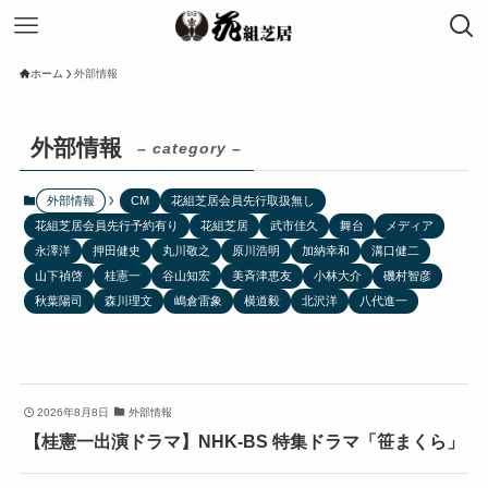
ホーム
外部情報
外部情報
– category –
外部情報
CM
花組芝居会員先行取扱無し
花組芝居会員先行予約有り
花組芝居
武市佳久
舞台
メディア
永澤洋
押田健史
丸川敬之
原川浩明
加納幸和
溝口健二
山下禎啓
桂憲一
谷山知宏
美斉津恵友
小林大介
磯村智彦
秋葉陽司
森川理文
嶋倉雷象
横道毅
北沢洋
八代進一
2026年8月8日
外部情報
【桂憲一出演ドラマ】NHK-BS 特集ドラマ「笹まくら」