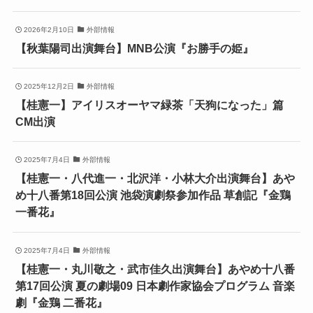
2026年2月10日
外部情報
【秋葉陽司出演舞台】MNB公演『お勝手の姫』
2025年12月2日
外部情報
【桂憲一】アイリスオーヤマ緑茶「天狗になった」篇
CM出演
2025年7月4日
外部情報
【桂憲一・八代進一・北沢洋・小林大介出演舞台】あや
め十八番第18回公演 池袋演劇祭参加作品 草創記『金鶏
一番花』
2025年7月4日
外部情報
【桂憲一・丸川敬之・武市佳久出演舞台】あやめ十八番
第17回公演 夏の劇場09 日本劇作家協会プログラム 音楽
劇『金鶏 二番花』