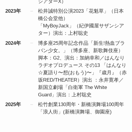
シアターX）
2023年
松井誠特別公演2023「花魁草」（日本
橋公会堂他）
「MyBoyJack」（紀伊國屋サザンシア
ター）演出：上村聡史
2024年
博多座25周年記念作品「新生!熱血ブラ
バン少女。」（博多座、新歌舞伎座）
脚本：G2、演出：加納幸和／はんなり
ラヂオプロデュース その13 「はんなり
☆夏語り〜想(おもう)〜」『歳月』（赤
坂RED/THEATER）演出 ：永井寛孝／
新国立劇場「白衛軍 The White
Guard」演出：上村聡史
2025年
松竹創業130周年・新橋演舞場100周年
「浪人街」(新橋演舞場、御園座)