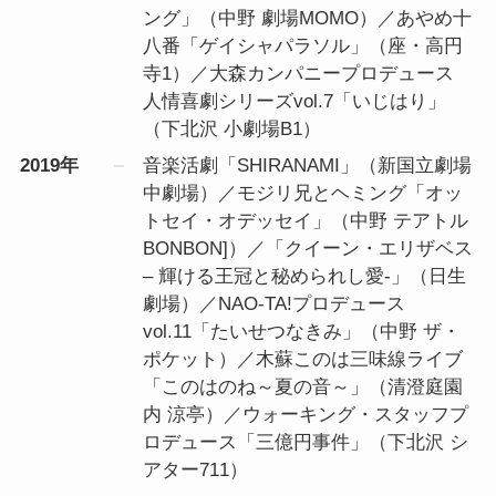
ング」（中野 劇場MOMO）／あやめ十
八番「ゲイシャパラソル」（座・高円
寺1）／大森カンパニープロデュース
人情喜劇シリーズvol.7「いじはり」
（下北沢 小劇場B1）
2019年
音楽活劇「SHIRANAMI」（新国立劇場
中劇場）／モジリ兄とヘミング「オッ
トセイ・オデッセイ」（中野 テアトル
BONBON]）／「クイーン・エリザベス
– 輝ける王冠と秘められし愛-」（日生
劇場）／NAO-TA!プロデュース
vol.11「たいせつなきみ」（中野 ザ・
ポケット）／木蘇このは三味線ライブ
「このはのね～夏の音～」（清澄庭園
内 涼亭）／ウォーキング・スタッフプ
ロデュース「三億円事件」（下北沢 シ
アター711）