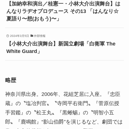
【加納幸和演出／桂憲一・小林大介出演舞台】は
んなりラヂオプロデュース その13 「はんなり☆
夏語り〜想(おもう)〜」
2024年3月5日
外部情報
【小林大介出演舞台】新国立劇場「白衛軍 The
White Guard」
略歴
神奈川県出身。2006年、花組芝居に入座。『忠臣
蔵』の〝塩冶判官〟〝寺岡平右衛門〟『菅原伝授
手習鑑』の〝松王丸〟『黒蜥蜴』の〝明智小五
郎〟『鹿鳴館』“影山伯爵”を演じるなど、劇団では