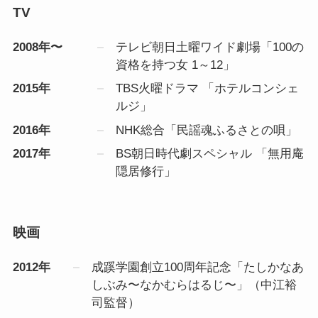
TV
2008年〜
テレビ朝日土曜ワイド劇場「100の
資格を持つ女 1～12」
2015年
TBS火曜ドラマ 「ホテルコンシェ
ルジ」
2016年
NHK総合「民謡魂ふるさとの唄」
2017年
BS朝日時代劇スペシャル 「無用庵
隠居修行」
映画
2012年
成蹊学園創立100周年記念「たしかなあ
しぶみ〜なかむらはるじ〜」（中江裕
司監督）