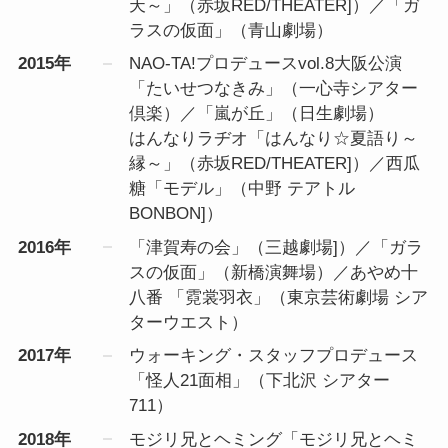
天～」（赤坂RED/THEATER]）／「ガ
ラスの仮面」（青山劇場）
2015年
NAO-TA!プロデュースvol.8大阪公演
「たいせつなきみ」（一心寺シアター
倶楽）／「嵐が丘」（日生劇場）
はんなりラヂオ「はんなり☆夏語り～
縁～」（赤坂RED/THEATER]）／西瓜
糖「モデル」（中野 テアトル
BONBON]）
2016年
「津賀寿の会」（三越劇場]）／「ガラ
スの仮面」（新橋演舞場）／あやめ十
八番 「霓裳羽衣」（東京芸術劇場 シア
ターウエスト）
2017年
ウォーキング・スタッフプロデュース
「怪人21面相」（下北沢 シアター
711）
2018年
モジリ兄とヘミング「モジリ兄とヘミ