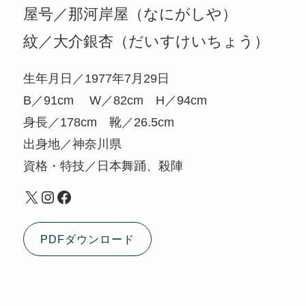
屋号／那河岸屋（なにがしや）
紋／
大介銀杏（だいすけいちょう）
生年月日／1977年7月29日
B／91cm W／82cm H／94cm
身長／178cm 靴／26.5cm
出身地／神奈川県
資格・特技／日本舞踊、殺陣
X
Instagram
Facebook
PDFダウンロード