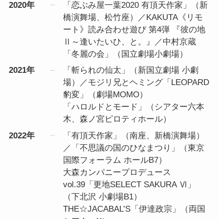
2020年
「恋ぶみ屋一葉2020 有頂天作家」（新
橋演舞場、松竹座）／KAKUTA《リモ
ート》読み合わせ遊び 第4弾 『彼の地
Ⅱ～逢いたいひ、と。』／中村京蔵
「冬麗の会」（国立劇場小劇場）
2021年
「斬られの仙太」（新国立劇場 小劇
場）／モジリ兄とヘミング「LEOPARD
豹変」（劇場MOMO）
「ハロルドとモード」（シアター六本
木、森ノ宮ピロティホール）
2022年
「有頂天作家」（南座、新橋演舞場）
／「不思議の国のひなまつり」（東京
国際フォーラム ホールB7）
大森カンパニープロデュース
vol.39「更地SELECT SAKURA Ⅵ」
（下北沢 小劇場B1）
THE☆JACABAL’S「伊達政宗」（両国