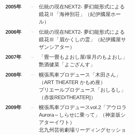
2005年
伝統の現在NEXT2- 夢幻能形式による
鏡花Ⅱ「海神別荘」（紀伊國屋ホー
ル）
2006年
伝統の現在NEXT2- 夢幻能形式による
鏡花Ⅲ「眉かくしの霊」（紀伊國屋サ
ザンシアター）
2007年
「畳一畳もよおし屋/皐月のもよおし」
艶酒健菜「よござんす」
2008年
幌張馬車プロデュース「木田さん」
（ART THEATER かもめ座）
プリエールプロデュース「おしるし」
（赤坂RED/THEATER]）
2009年
幌張馬車プロデュースvol.2「アウロラ
Aurora～しらせに乗って」（神楽坂シ
アターイワト）
北九州芸術劇場リーディングセッショ