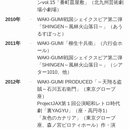
ンvol.15「番町皿屋敷」（北九州芸術劇
場小劇場）
2010年
WAKI-GUMI戦国シェイクスピア第二弾
「SHINGEN～風林火山落日～」（あう
るすぽっと）
2011年
WAKI-GUMI「柳生十兵衛」（六行会ホ
ール）
WAKI-GUMI戦国シェイクスピア第二弾
「SHINGEN～風林火山落日～」（シア
ター1010、他）
2012年
WAKI-GUMI PRODUCED「～天翔る盗
賊～石川五右衛門」（東京グローブ
座）
ProjectJAX第１回公演昭和レトロ時代
劇「裏YAGYU」（座・高円寺1）
「灰色のカナリア」（東京グローブ
座、森ノ宮ピロティホール）作・演