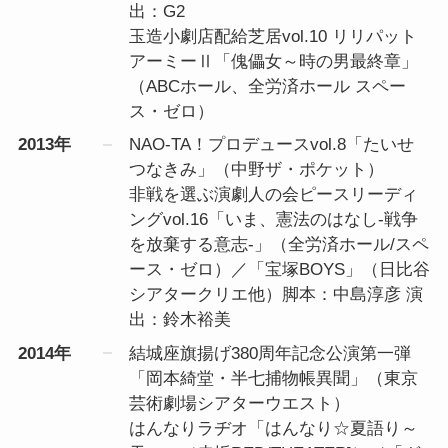
出：G2
玉造小劇店配給芝居vol.10 リリパット
アーミーⅡ「傀儡女～時の男最終章」
（ABCホール、全労済ホール スペー
ス・ゼロ）
2013年
NAO-TA！プロデュースvol.8「たいせ
つなきみ」（中野ザ・ポケット）
非戦を選ぶ演劇人の会ピースリーディ
ングvol.16「いま、憲法のはなし-戦争
を放棄する意志-」（全労済ホール/スペ
ース・ゼロ）／「宝塚BOYS」（日比谷
シアタークリエ他）脚本：中島淳彦 演
出：鈴木裕美
2014年
結城座旗揚げ380周年記念公演第一弾
「岡本綺堂・半七捕物帳異聞」（東京
芸術劇場シアターウエスト）
はんなりラヂオ「はんなり☆夏語り～