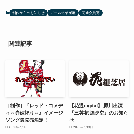
制作からのお知らせ
メール送信履歴
花通会員宛
関連記事
［制作］『レッド・コメデ
【花通digital】 原川出演
ィ～赤姫祀り～』イメージ
『三英花 煙夕空』のお知ら
ソング集発売決定！
せ
2026年7月30日
2026年7月9日