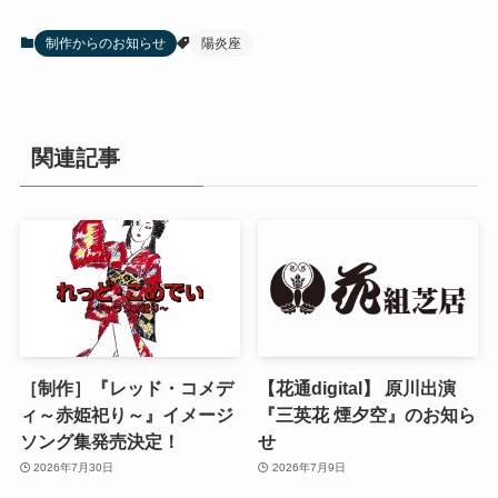
制作からのお知らせ
陽炎座
関連記事
［制作］『レッド・コメデ
【花通digital】 原川出演
ィ～赤姫祀り～』イメージ
『三英花 煙夕空』のお知ら
ソング集発売決定！
せ
2026年7月30日
2026年7月9日