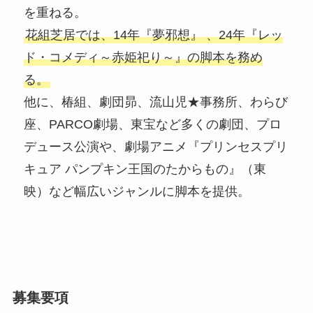
を重ねる。
花組芝居では、14年『夢邪想』 、24年『レッ
ド・コメディ～赤姫祀り～』の脚本を務め
る。
他に、椿組、劇団昴、流山児★事務所、わらび
座、PARCO劇場、東宝など多くの劇団、プロ
デュース公演や、劇場アニメ『プリンセスプリ
キュア パンプキン王国のたからもの』（東
映）など幅広いジャンルに脚本を提供。
募集要項