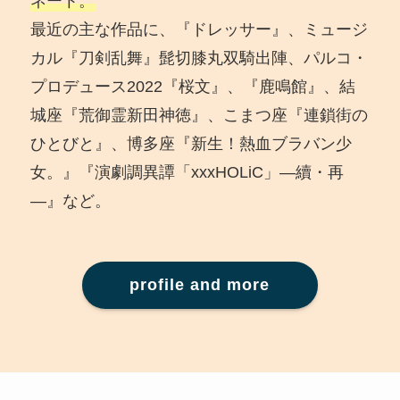
ネート。
最近の主な作品に、『ドレッサー』、ミュージ
カル『刀剣乱舞』髭切膝丸双騎出陣、パルコ・
プロデュース2022『桜文』、『鹿鳴館』、結
城座『荒御霊新田神徳』、こまつ座『連鎖街の
ひとびと』、博多座『新生！熱血ブラバン少
女。』『演劇調異譚「xxxHOLiC」―續・再
―』など。
profile and more