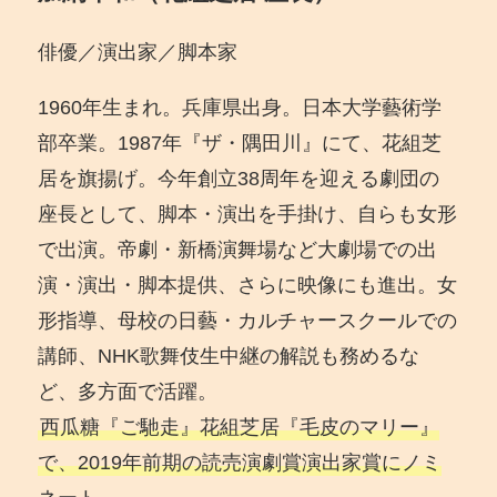
俳優／演出家／脚本家
1960年生まれ。兵庫県出身。日本大学藝術学
部卒業。1987年『ザ・隅田川』にて、花組芝
居を旗揚げ。今年創立38周年を迎える劇団の
座長として、脚本・演出を手掛け、自らも女形
で出演。帝劇・新橋演舞場など大劇場での出
演・演出・脚本提供、さらに映像にも進出。女
形指導、母校の日藝・カルチャースクールでの
講師、NHK歌舞伎生中継の解説も務めるな
ど、多方面で活躍。
西瓜糖『ご馳走』花組芝居『毛皮のマリー』
で、2019年前期の読売演劇賞演出家賞にノミ